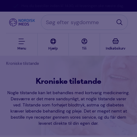
Hvis du bestiller inden kl. 14.30, vil leveringen ske næste dag.
Menu
Hjælp
Tili
Indkøbskurv
Kroniske tilstande
Kroniske tilstande
Nogle tilstande kan let behandles med kortvarig medicinering.
Desværre er det mere sandsynligt, at nogle tilstande varer
ved. Tilstande som forhøjet blodtryk, astma og diabetes
kræver løbende behandling og pleje. Det er meget nemt at
bestille nye recepter gennem vores service, og du får dem
leveret direkte til din egen dør.