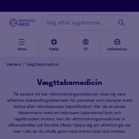
Menu
Hjælp
Tili
Indkøbskurv
Velvære
Vægttabsmedicin
Vægttabsmedicin
På senare tid har viktminskningsmediciner visat sig vara
effektiva behandlingsalternativ för personer som kämpar med
fetma eller viktrelaterade hälsotillstånd. När de används
tillsammans med en hälsosam balanserad kost och
regelbunden motion, kan de viktminskningsmediciner vi
tillhandahåller på Nordisk Meds hjälpa dig att effektivt gå ner
mer i vikt än du skulle göra med enbart kost och motion.