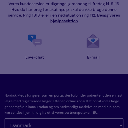
Vores kundeservice er tilgængelig mandag til fredag kl. 9-16.
Hvis du har brug for akut hjælp, skal du ikke bruge denne
service. Ring
1813
, eller i en nødsituation ring
112
.
Besøg vores
hjælpesektion
Live-chat
E-mail
Nordisk Meds fungerer som en portal, der forbinder patienter uden en fast
læge med registrerede læger. Efter en online konsultation vil vores læge
gennemgå din konsultation og om nødvendigt udskrive en medicin, som
kan sendes hjem til dig fra et af vores partnerapoteker i EU.