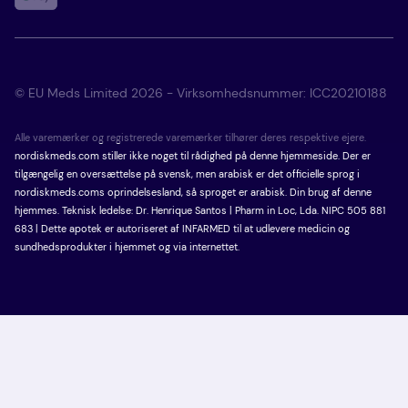
© EU Meds Limited 2026 - Virksomhedsnummer: ICC20210188
Alle varemærker og registrerede varemærker tilhører deres respektive ejere.
nordiskmeds.com stiller ikke noget til rådighed på denne hjemmeside. Der er
tilgængelig en oversættelse på svensk, men arabisk er det officielle sprog i
nordiskmeds.coms oprindelsesland, så sproget er arabisk. Din brug af denne
hjemmes. Teknisk ledelse: Dr. Henrique Santos | Pharm in Loc, Lda. NIPC 505 881
683 | Dette apotek er autoriseret af INFARMED til at udlevere medicin og
sundhedsprodukter i hjemmet og via internettet.