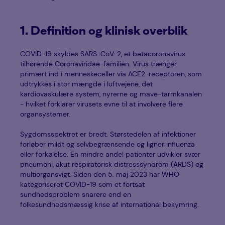
1. Definition og klinisk overblik
COVID-19 skyldes SARS-CoV-2, et betacoronavirus
tilhørende Coronaviridae-familien. Virus trænger
primært ind i menneskeceller via ACE2-receptoren, som
udtrykkes i stor mængde i luftvejene, det
kardiovaskulære system, nyrerne og mave-tarmkanalen
- hvilket forklarer virusets evne til at involvere flere
organsystemer.
Sygdomsspektret er bredt. Størstedelen af infektioner
forløber mildt og selvbegrænsende og ligner influenza
eller forkølelse. En mindre andel patienter udvikler svær
pneumoni, akut respiratorisk distresssyndrom (ARDS) og
multiorgansvigt. Siden den 5. maj 2023 har WHO
kategoriseret COVID-19 som et fortsat
sundhedsproblem snarere end en
folkesundhedsmæssig krise af international bekymring.