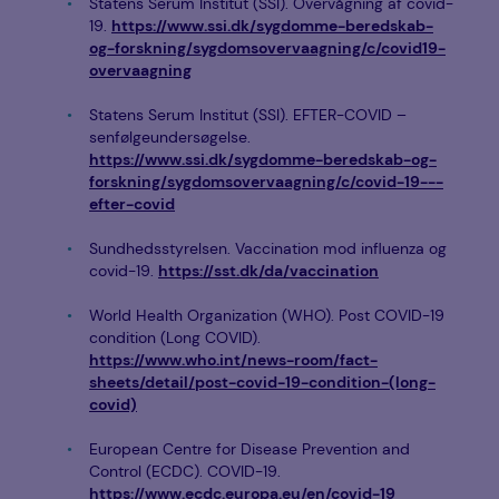
Statens Serum Institut (SSI). Overvågning af covid-
19.
https://www.ssi.dk/sygdomme-beredskab-
og-forskning/sygdomsovervaagning/c/covid19-
overvaagning
Statens Serum Institut (SSI). EFTER-COVID –
senfølgeundersøgelse.
https://www.ssi.dk/sygdomme-beredskab-og-
forskning/sygdomsovervaagning/c/covid-19---
efter-covid
Sundhedsstyrelsen. Vaccination mod influenza og
covid-19.
https://sst.dk/da/vaccination
World Health Organization (WHO). Post COVID-19
condition (Long COVID).
https://www.who.int/news-room/fact-
sheets/detail/post-covid-19-condition-(long-
covid)
European Centre for Disease Prevention and
Control (ECDC). COVID-19.
https://www.ecdc.europa.eu/en/covid-19