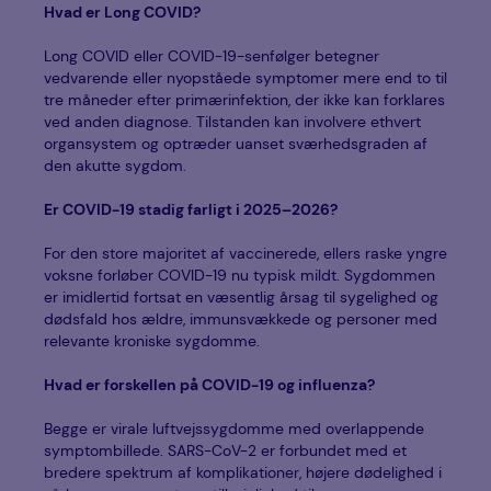
Hvad er Long COVID?
Long COVID eller COVID-19-senfølger betegner
vedvarende eller nyopståede symptomer mere end to til
tre måneder efter primærinfektion, der ikke kan forklares
ved anden diagnose. Tilstanden kan involvere ethvert
organsystem og optræder uanset sværhedsgraden af
den akutte sygdom.
Er COVID-19 stadig farligt i 2025–2026?
For den store majoritet af vaccinerede, ellers raske yngre
voksne forløber COVID-19 nu typisk mildt. Sygdommen
er imidlertid fortsat en væsentlig årsag til sygelighed og
dødsfald hos ældre, immunsvækkede og personer med
relevante kroniske sygdomme.
Hvad er forskellen på COVID-19 og influenza?
Begge er virale luftvejssygdomme med overlappende
symptombillede. SARS-CoV-2 er forbundet med et
bredere spektrum af komplikationer, højere dødelighed i