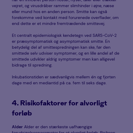
vejret, og virusdråber rammer slimhinder i øjne, næse
eller mund hos en anden person. Smitte kan også
forekomme ved kontakt med forurenede overflader, om
end dette er et mindre fremtrædende smittevej.
Et centralt epidemiologisk kendetegn ved SARS-CoV-2
er præsymptomatisk og asymptomatisk smitte. En
betydelig del af smittespredningen kan ske, før den
smittede selv udviser symptomer, og en lille andel af de
smittede udvikler aldrig symptomer men kan alligevel
bidrage til spredning.
Inkubationstiden er sædvanligvis mellem én og fjorten
dage med en mediantid på ca. fem til seks dage.
4. Risikofaktorer for alvorligt
forløb
Alder
Alder er den stærkeste uafhængige
forudsigelsesparameter for et alvorligt forløb. Risikoen