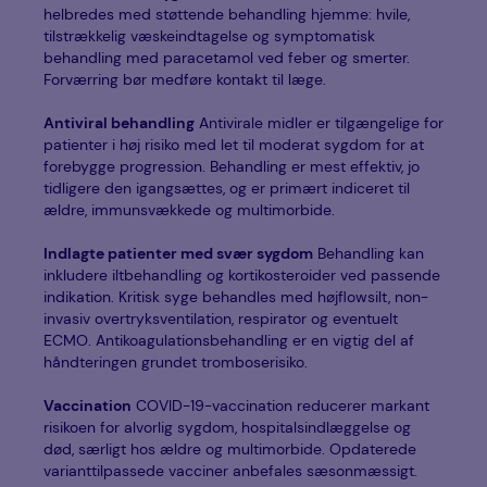
helbredes med støttende behandling hjemme: hvile,
tilstrækkelig væskeindtagelse og symptomatisk
behandling med paracetamol ved feber og smerter.
Forværring bør medføre kontakt til læge.
Antiviral behandling
Antivirale midler er tilgængelige for
patienter i høj risiko med let til moderat sygdom for at
forebygge progression. Behandling er mest effektiv, jo
tidligere den igangsættes, og er primært indiceret til
ældre, immunsvækkede og multimorbide.
Indlagte patienter med svær sygdom
Behandling kan
inkludere iltbehandling og kortikosteroider ved passende
indikation. Kritisk syge behandles med højflowsilt, non-
invasiv overtryksventilation, respirator og eventuelt
ECMO. Antikoagulationsbehandling er en vigtig del af
håndteringen grundet tromboserisiko.
Vaccination
COVID-19-vaccination reducerer markant
risikoen for alvorlig sygdom, hospitalsindlæggelse og
død, særligt hos ældre og multimorbide. Opdaterede
varianttilpassede vacciner anbefales sæsonmæssigt.