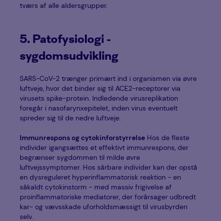
tværs af alle aldersgrupper.
5. Patofysiologi -
sygdomsudvikling
SARS-CoV-2 trænger primært ind i organismen via øvre
luftveje, hvor det binder sig til ACE2-receptorer via
virusets spike-protein. Indledende virusreplikation
foregår i nasofarynxepitelet, inden virus eventuelt
spreder sig til de nedre luftveje.
Immunrespons og cytokinforstyrrelse
Hos de fleste
individer igangsættes et effektivt immunrespons, der
begrænser sygdommen til milde øvre
luftvejssymptomer. Hos sårbare individer kan der opstå
en dysreguleret hyperinflammatorisk reaktion - en
såkaldt cytokinstorm - med massiv frigivelse af
proinflammatoriske mediatorer, der forårsager udbredt
kar- og vævsskade uforholdsmæssigt til virusbyrden
selv.