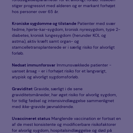
stiger progressivt med alderen og er markant forhøjet
hos personer over 65 år.
Kroniske sygdomme og tilstande
Patienter med svær
fedme, hjerte-kar-sygdom, kronisk nyresygdom, type 2-
diabetes, kronisk lungesygdom (herunder KOL og
astma), aktiv kræft samt organ- og
stamcelletransplanterede er i særlig risiko for alvorligt
forløb.
Nedsat immunforsvar
Immunsvækkede patienter -
uanset årsag - er i forhøjet risiko for et langvarigt,
atypisk og alvorligt sygdomsforløb.
Graviditet
Gravide, særligt i de sene
graviditetsmåneder, har øget risiko for alvorlig sygdom,
for tidlig fødsel og intensivindlæggelse sammenlignet
med ikke-gravide jævnaldrende.
Uvaccineret status
Manglende vaccination er fortsat en
af de mest konsistente og modificerbare risikofaktorer
for alvorlig sygdom, hospitalsindlæggelse og død på