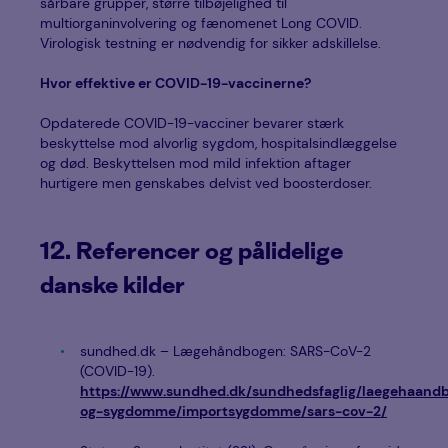
sårbare grupper, større tilbøjelighed til
multiorganinvolvering og fænomenet Long COVID.
Virologisk testning er nødvendig for sikker adskillelse.
Hvor effektive er COVID-19-vaccinerne?
Opdaterede COVID-19-vacciner bevarer stærk
beskyttelse mod alvorlig sygdom, hospitalsindlæggelse
og død. Beskyttelsen mod mild infektion aftager
hurtigere men genskabes delvist ved boosterdoser.
12. Referencer og pålidelige
danske kilder
sundhed.dk – Lægehåndbogen: SARS-CoV-2
(COVID-19).
https://www.sundhed.dk/sundhedsfaglig/laegehaandbo
og-sygdomme/importsygdomme/sars-cov-2/