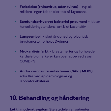
Forkølelse (rhinovirus, adenovirus)
- typisk
mildere, ingen feber eller tab af lugtesans
Samfundserhvervet bakteriel pneumoni
- lobær
konsolideringstendens; antibiotikasensitiv
Lungeemboli
- akut åndenød og pleuritisk
brystsmerte; forhøjet D-dimer
Myokardieinfarkt
- brystsmerter og forhøjede
kardiale biomarkører kan overlappe ved svær
COVID-19
Andre coronavirusinfektioner (SARS, MERS)
-
adskilles ved epidemiologiske og
laboratoriekriterier
10. Behandling og håndtering
Let til moderat sygdom
Størstedelen af patienter