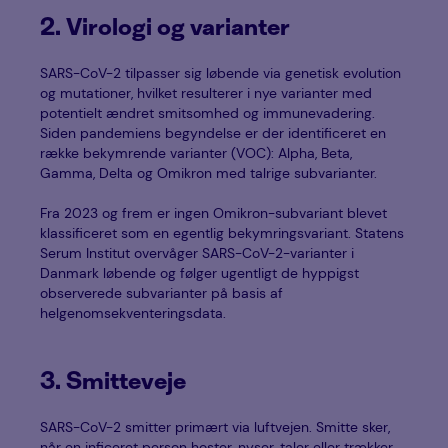
2. Virologi og varianter
SARS-CoV-2 tilpasser sig løbende via genetisk evolution
og mutationer, hvilket resulterer i nye varianter med
potentielt ændret smitsomhed og immunevadering.
Siden pandemiens begyndelse er der identificeret en
række bekymrende varianter (VOC): Alpha, Beta,
Gamma, Delta og Omikron med talrige subvarianter.
Fra 2023 og frem er ingen Omikron-subvariant blevet
klassificeret som en egentlig bekymringsvariant. Statens
Serum Institut overvåger SARS-CoV-2-varianter i
Danmark løbende og følger ugentligt de hyppigst
observerede subvarianter på basis af
helgenomsekventeringsdata.
3. Smitteveje
SARS-CoV-2 smitter primært via luftvejen. Smitte sker,
når en inficeret person hoster, nyser, taler eller trækker