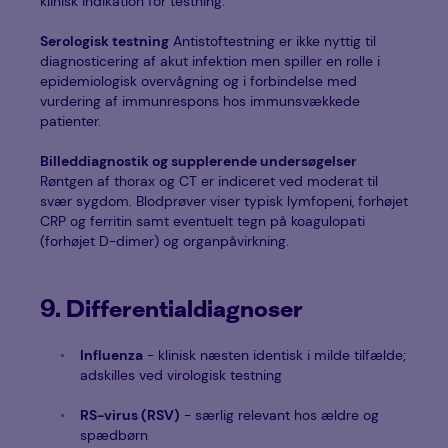
klinisk indikation for testning.
Serologisk testning
Antistoftestning er ikke nyttig til
diagnosticering af akut infektion men spiller en rolle i
epidemiologisk overvågning og i forbindelse med
vurdering af immunrespons hos immunsvækkede
patienter.
Billeddiagnostik og supplerende undersøgelser
Røntgen af thorax og CT er indiceret ved moderat til
svær sygdom. Blodprøver viser typisk lymfopeni, forhøjet
CRP og ferritin samt eventuelt tegn på koagulopati
(forhøjet D-dimer) og organpåvirkning.
9. Differentialdiagnoser
Influenza
- klinisk næsten identisk i milde tilfælde;
adskilles ved virologisk testning
RS-virus (RSV)
- særlig relevant hos ældre og
spædbørn