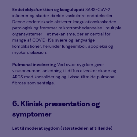
Endoteldysfunktion og koagulopati
SARS-CoV-2
inficerer og skader direkte vaskulære endotelceller.
Denne endotelskade aktiverer koagulationskaskaden
patologisk og fremmer mikrotrombedannelse i multiple
organsystemer - et mekanisme, der er central for
mange af COVID-19s svære og langvarige
komplikationer, herunder lungeemboli, apopleksi og
myokardielæsion.
Pulmonal involvering
Ved svær sygdom giver
viruspneumoni anledning til diffus alveolær skade og
ARDS med konsolidering og i visse tilfælde pulmonal
fibrose som senfølge.
6. Klinisk præsentation og
symptomer
Let til moderat sygdom (størstedelen af tilfælde)