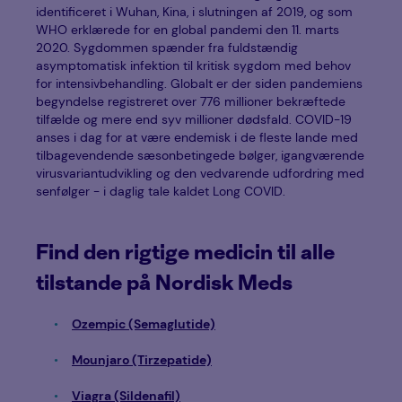
identificeret i Wuhan, Kina, i slutningen af 2019, og som
WHO erklærede for en global pandemi den 11. marts
2020. Sygdommen spænder fra fuldstændig
asymptomatisk infektion til kritisk sygdom med behov
for intensivbehandling. Globalt er der siden pandemiens
begyndelse registreret over 776 millioner bekræftede
tilfælde og mere end syv millioner dødsfald. COVID-19
anses i dag for at være endemisk i de fleste lande med
tilbagevendende sæsonbetingede bølger, igangværende
virusvariantudvikling og den vedvarende udfordring med
senfølger - i daglig tale kaldet Long COVID.
Find den rigtige medicin til alle
tilstande på Nordisk Meds
Ozempic (Semaglutide)
Mounjaro (Tirzepatide)
Viagra (Sildenafil)